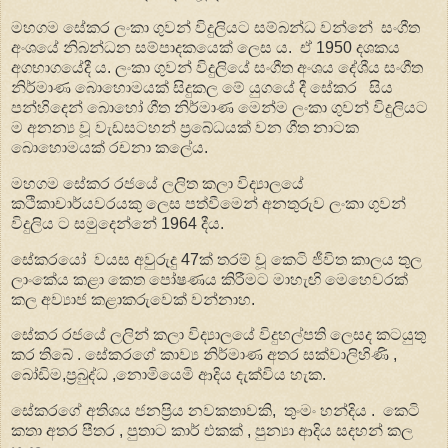
මහගම සේකර ලංකා ගුවන් විදුලියට සම්බන්ධ වන්නේ සංගීත
අංශයේ නිබන්ධන සම්පාදකයෙක් ලෙස ය. ඒ 1950 දශකය
අගභාගයේදී ය. ලංකා ගුවන් විදුලියේ සංගීත අංශය දේශීය සංගීත
නිර්මාණ බොහොමයක් සිදුකල මේ යුගයේ දී සේකර සිය
පන්හිදෙන් බොහෝ ගීත නිර්මාණ මෙන්ම ලංකා ගුවන් විදුලියට
ම අනන්‍ය වූ වැඩසටහන් ප්‍රබේධයක් වන ගීත නාටක
බොහොමයක් රචනා කලේය.
මහගම සේකර රජයේ ලලිත කලා විද්‍යාලයේ
කථිකාචාර්යවරයකු ලෙස පත්වීමෙන් අනතුරුව ලංකා ගුවන්
විදුලිය ට සමුදෙන්නේ 1964 දීය.
සේකරයෝ වයස අවුරුදු 47ක් තරම් වූ කෙටි ජීවිත කාලය තුල
ලාංකේය කළා කෙත පෝෂණය කිරීමට මාහැඟි මෙහෙවරක්
කල අව්‍යාජ කළාකරුවෙක් වන්නාහ.
සේකර රජයේ ලලින් කලා විද්‍යාලයේ විදුහල්පති ලෙසද කටයුතු
කර තිබේ . සේකරගේ කාව්‍ය නිර්මාණ අතර සක්වාලිහිණි ,
බෝඩිම,ප්‍රබුද්ධ ,නොමියෙමි ආදිය දැක්විය හැක.
සේකරගේ අතිශය ජනප්‍රිය නවකතාවකි, තුංමං හන්දිය . කෙටි
කතා අතර පීතර , පුතාට කාර් එකක් , පුන්‍යා ආදිය සදහන් කල