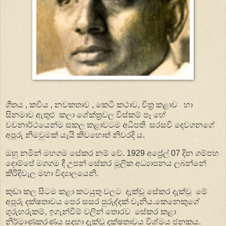
ගීතය , කවිය , නවකතාව , කෙටි කථාව, චිත්‍ර කළාව හා
සිනමාව ඇතුළු කලා ශේක්ත්‍රවල විස්කම් පෑ හේ
වචනාර්ථයෙන්ම සකල කළාවටම අධිපති සරසවි දෙවගනගේ
අපූරු නිමවුමක් යැයි කිවහොත් නිවරදි ය.
ඔහු නමින් මහගම සේකර නම් වේ. 1929 අප්‍රේල් 07 දින ගම්පහ
දොම්පේ මගගම දී උපන් සේකර මූලික අධ්‍යාපනය ලබන්නේ
කිරිදිවැල මහා විද්‍යාලයෙනි.
කුඩා කල සිටම කළා කටයුතු වලට දැක්වූ සේකර දැක්වූ මේ
අපූරු දක්ෂතාවය පෙර සසර පුරුද්දක් වැනිය.කෙනෙකුගේ
ගුරුහරුකම්, ඉගැන්වීම් වලින් තොරව සේකර කළා
නිර්මාණකරණය සදහා දැක්වූ දක්ෂතාවය විශ්මය ජනකය.