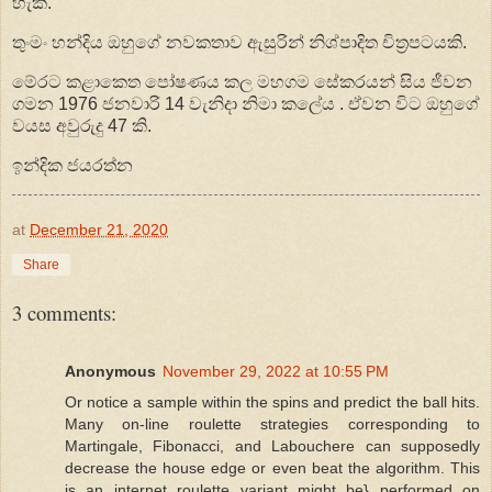
හැක.
තුංමං හන්දිය ඔහුගේ නවකතාව ඇසුරින් නිශ්පාදිත චිත්‍රපටයකි.
මේරට කළාකෙත පෝෂණය කල මහගම සේකරයන් සිය ජීවන
ගමන 1976 ජනවාරි 14 වැනිදා නිමා කලේය . ඒවන විට ඔහුගේ
වයස අවුරුදු 47 කි.
ඉන්දික ජයරත්න
at
December 21, 2020
Share
3 comments:
Anonymous
November 29, 2022 at 10:55 PM
Or notice a sample within the spins and predict the ball hits.
Many on-line roulette strategies corresponding to
Martingale, Fibonacci, and Labouchere can supposedly
decrease the house edge or even beat the algorithm. This
is an internet roulette variant might be} performed on