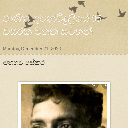
ජාතික ගුවන්විදුලියේ 95
වසරක මතක සටහන්
Monday, December 21, 2020
මහගම සේකර